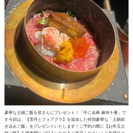
豪華な土鍋ご飯を皆さんにプレゼント！「牛に金棒 麻布十番」で
す今回は、【雲丹とフォアグラ】を追加した特別豪華な「土鍋炊
き込みご飯」をプレゼントいたします！ご予約の際に【お年玉土
鍋ご飯】を備考欄にご記入いただきご来店ください！２名様以上