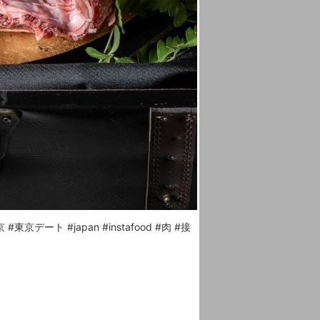
デート #japan #instafood #肉 #接